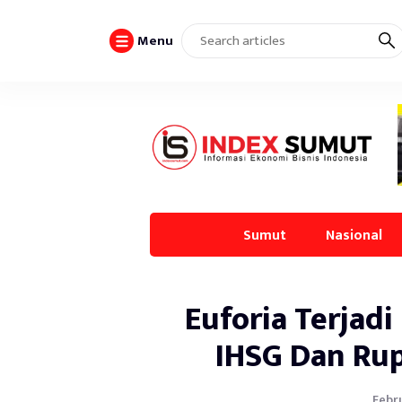
Menu
Sumut
Nasional
Euforia Terjad
IHSG Dan Ru
Febru