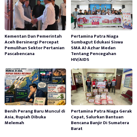
Kementan Dan Pemerintah
Pertamina Patra Niaga
Aceh Bersinergi Percepat
Sumbagut Edukasi Siswa
Pemulihan Sektor Pertanian
SMA Al-Azhar Medan
Pascabencana
Tentang Pencegahan
HIV/AIDS
Benih Perang Baru Muncul di
Pertamina Patra Niaga Gerak
Asia, Rupiah Dibuka
Cepat, Salurkan Bantuan
Melemah
Bencana Banjir Di Sumatera
Barat