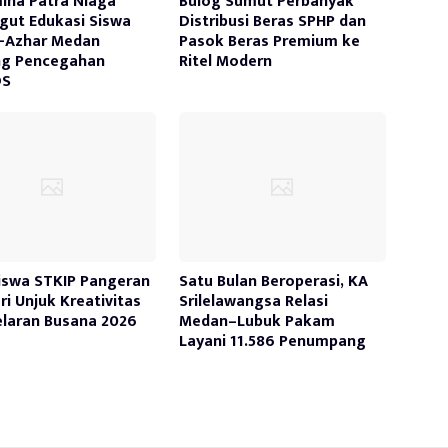
ina Patra Niaga
Bulog Sumut Perbanyak
ut Edukasi Siswa
Distribusi Beras SPHP dan
-Azhar Medan
Pasok Beras Premium ke
ng Pencegahan
Ritel Modern
DS
swa STKIP Pangeran
Satu Bulan Beroperasi, KA
ri Unjuk Kreativitas
Srilelawangsa Relasi
elaran Busana 2026
Medan–Lubuk Pakam
Layani 11.586 Penumpang