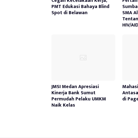
Cegah Kecelakaan Kerja,
Pertam
PMT Edukasi Bahaya Blind
Sumbag
Spot di Belawan
SMA Al
Tenta
HIV/AI
JMSI Medan Apresiasi
Mahasi
Kinerja Bank Sumut
Antasa
Permudah Pelaku UMKM
di Pag
Naik Kelas