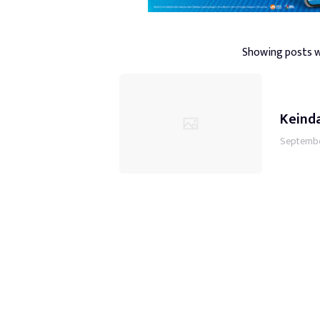
Showing posts w
Keind
Septembe