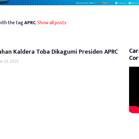
ith the tag
APRC
.
Show all posts
Car
ahan Kaldera Toba Dikagumi Presiden APRC
Cor
r 23, 2023