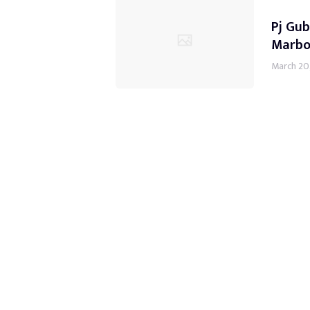
Pj Gu
Marbo
March 20