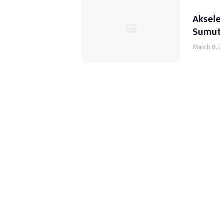
Aksel
Sumut 
March 8,