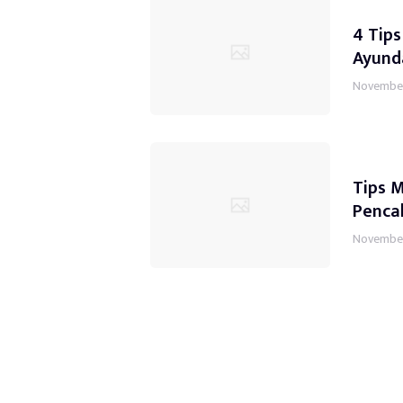
4 Tips
Ayund
November
Tips 
Penca
November