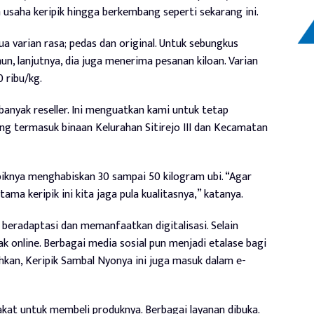
 usaha keripik hingga berkembang seperti sekarang ini.
ua varian rasa; pedas dan original. Untuk sebungkus
n, lanjutnya, dia juga menerima pesanan kiloan. Varian
 ribu/kg.
banyak reseller. Ini menguatkan kami untuk tetap
ng termasuk binaan Kelurahan Sitirejo III dan Kecamatan
ipiknya menghabiskan 30 sampai 50 kilogram ubi. “Agar
ama keripik ini kita jaga pula kualitasnya,” katanya.
eradaptasi dan memanfaatkan digitalisasi. Selain
k online. Berbagai media sosial pun menjadi etalase bagi
kan, Keripik Sambal Nyonya ini juga masuk dalam e-
at untuk membeli produknya. Berbagai layanan dibuka.