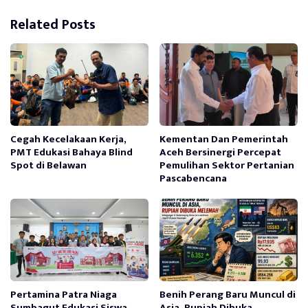
Related Posts
Cegah Kecelakaan Kerja,
Kementan Dan Pemerintah
PMT Edukasi Bahaya Blind
Aceh Bersinergi Percepat
Spot di Belawan
Pemulihan Sektor Pertanian
Pascabencana
Pertamina Patra Niaga
Benih Perang Baru Muncul di
Sumbagut Edukasi Siswa
Asia, Rupiah Dibuka