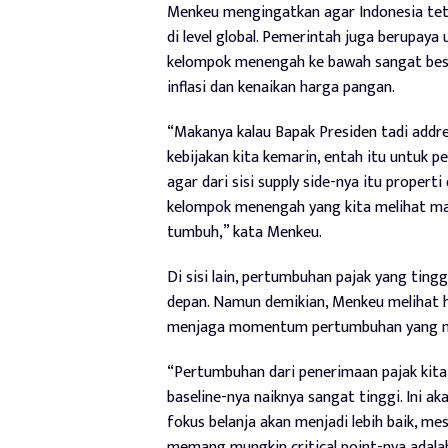
Menkeu mengingatkan agar Indonesia tet
di level global. Pemerintah juga berupa
kelompok menengah ke bawah sangat besa
inflasi dan kenaikan harga pangan.
“Makanya kalau Bapak Presiden tadi addre
kebijakan kita kemarin, entah itu untuk p
agar dari sisi supply side-nya itu properti
kelompok menengah yang kita melihat masi
tumbuh,” kata Menkeu.
Di sisi lain, pertumbuhan pajak yang t
depan. Namun demikian, Menkeu melihat hal
menjaga momentum pertumbuhan yang men
“Pertumbuhan dari penerimaan pajak kita 
baseline-nya naiknya sangat tinggi. Ini 
fokus belanja akan menjadi lebih baik, mes
memang mungkin critical point-nya adalah