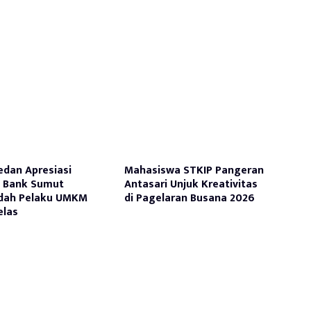
edan Apresiasi
Mahasiswa STKIP Pangeran
a Bank Sumut
Antasari Unjuk Kreativitas
dah Pelaku UMKM
di Pagelaran Busana 2026
elas