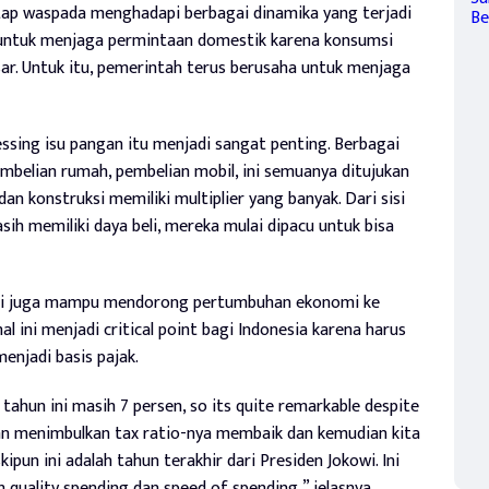
ap waspada menghadapi berbagai dinamika yang terjadi
ya untuk menjaga permintaan domestik karena konsumsi
r. Untuk itu, pemerintah terus berusaha untuk menjaga
ssing isu pangan itu menjadi sangat penting. Berbagai
embelian rumah, pembelian mobil, ini semuanya ditujukan
 dan konstruksi memiliki multiplier yang banyak. Dari sisi
h memiliki daya beli, mereka mulai dipacu untuk bisa
inggi juga mampu mendorong pertumbuhan ekonomi ke
 ini menjadi critical point bagi Indonesia karena harus
jadi basis pajak.
tahun ini masih 7 persen, so its quite remarkable despite
akan menimbulkan tax ratio-nya membaik dan kemudian kita
kipun ini adalah tahun terakhir dari Presiden Jokowi. Ini
 quality spending dan speed of spending,” jelasnya.