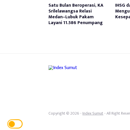
Satu Bulan Beroperasi, KA
IHSG d
Srilelawangsa Relasi
Mengua
Medan–Lubuk Pakam
Kesepa
Layani 11.586 Penumpang
Copyright © 2026 -
Index Sumut
- All Right Rese