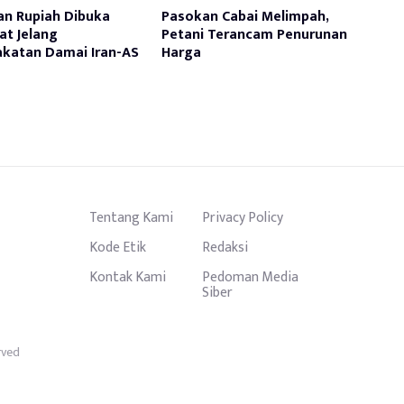
an Rupiah Dibuka
Pasokan Cabai Melimpah,
t Jelang
Petani Terancam Penurunan
katan Damai Iran-AS
Harga
Tentang Kami
Privacy Policy
Kode Etik
Redaksi
Kontak Kami
Pedoman Media
Siber
rved