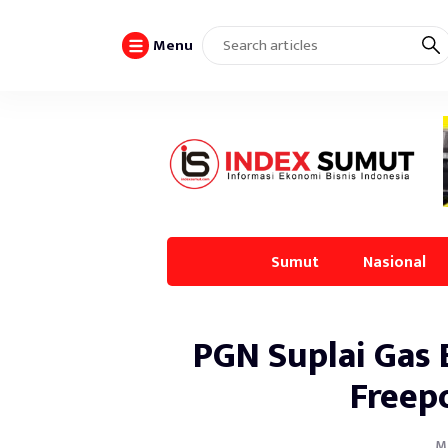
Menu
Sumut
Nasional
PGN Suplai Gas
Freep
Ma