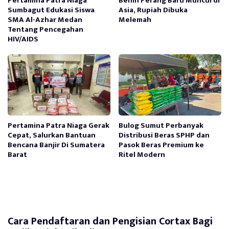
Pertamina Patra Niaga
Benih Perang Baru Muncul di
Sumbagut Edukasi Siswa
Asia, Rupiah Dibuka
SMA Al-Azhar Medan
Melemah
Tentang Pencegahan
HIV/AIDS
Pertamina Patra Niaga Gerak
Bulog Sumut Perbanyak
Cepat, Salurkan Bantuan
Distribusi Beras SPHP dan
Bencana Banjir Di Sumatera
Pasok Beras Premium ke
Barat
Ritel Modern
Cara Pendaftaran dan Pengisian Cortax Bagi