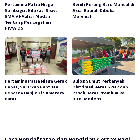
Pertamina Patra Niaga
Benih Perang Baru Muncul di
Sumbagut Edukasi Siswa
Asia, Rupiah Dibuka
SMA Al-Azhar Medan
Melemah
Tentang Pencegahan
HIV/AIDS
Pertamina Patra Niaga Gerak
Bulog Sumut Perbanyak
Cepat, Salurkan Bantuan
Distribusi Beras SPHP dan
Bencana Banjir Di Sumatera
Pasok Beras Premium ke
Barat
Ritel Modern
Cara Pendaftaran dan Pengisian Cortax Bagi