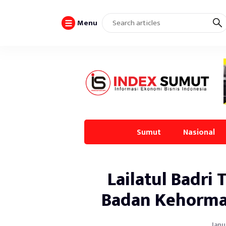
Menu
Sumut
Nasional
Lailatul Badri 
Badan Kehorma
Janu