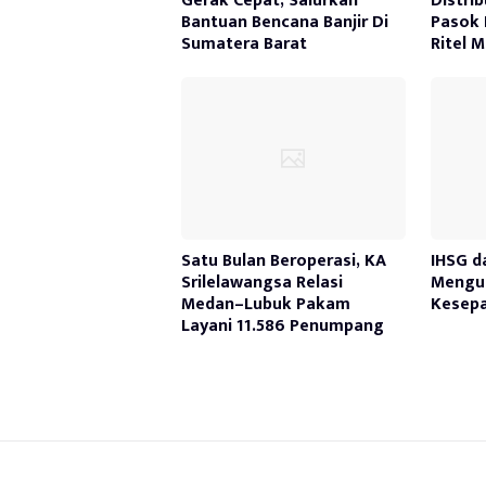
Gerak Cepat, Salurkan
Distri
Bantuan Bencana Banjir Di
Pasok 
Sumatera Barat
Ritel 
Satu Bulan Beroperasi, KA
IHSG d
Srilelawangsa Relasi
Mengua
Medan–Lubuk Pakam
Kesepa
Layani 11.586 Penumpang