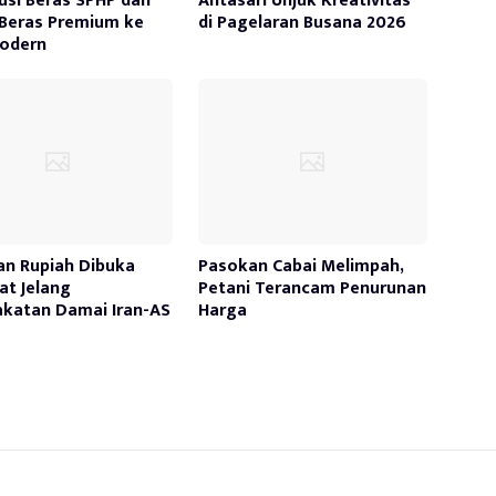
busi Beras SPHP dan
Antasari Unjuk Kreativitas
Beras Premium ke
di Pagelaran Busana 2026
Modern
an Rupiah Dibuka
Pasokan Cabai Melimpah,
t Jelang
Petani Terancam Penurunan
katan Damai Iran-AS
Harga