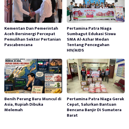
Kementan Dan Pemerintah
Pertamina Patra Niaga
Aceh Bersinergi Percepat
Sumbagut Edukasi Siswa
Pemulihan Sektor Pertanian
SMA Al-Azhar Medan
Pascabencana
Tentang Pencegahan
HIV/AIDS
Benih Perang Baru Muncul di
Pertamina Patra Niaga Gerak
Asia, Rupiah Dibuka
Cepat, Salurkan Bantuan
Melemah
Bencana Banjir Di Sumatera
Barat