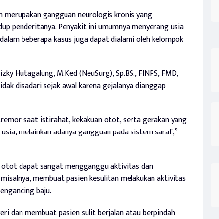
n merupakan gangguan neurologis kronis yang
idup penderitanya. Penyakit ini umumnya menyerang usia
 dalam beberapa kasus juga dapat dialami oleh kelompok
Rizky Hutagalung, M.Ked (NeuSurg), Sp.BS., FINPS, FMD,
idak disadari sejak awal karena gejalanya dianggap
tremor saat istirahat, kekakuan otot, serta gerakan yang
t usia, melainkan adanya gangguan pada sistem saraf,”
 otot dapat sangat mengganggu aktivitas dan
 misalnya, membuat pasien kesulitan melakukan aktivitas
engancing baju.
ri dan membuat pasien sulit berjalan atau berpindah