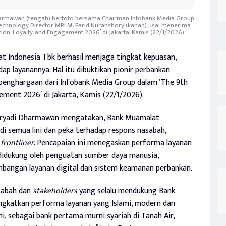
armawan (tengah) berfoto bersama Chairman Infobank Media Group
& Technology Director MRI M. Farid Nuranshory (kanan) usai menerima
ion, Loyalty, and Engagement 2026′ di Jakarta, Kamis (22/1/2026).
 Indonesia Tbk berhasil menjaga tingkat kepuasan,
ap layanannya. Hal itu dibuktikan pionir perbankan
7 penghargaan dari Infobank Media Group dalam ‘The 9th
ement 2026′ di Jakarta, Kamis (22/1/2026).
uryadi Dharmawan mengatakan, Bank Muamalat
i semua lini dan peka terhadap respons nasabah,
s
frontliner
. Pencapaian ini menegaskan performa layanan
didukung oleh penguatan sumber daya manusia,
embangan layanan digital dan sistem keamanan perbankan.
asabah dan
stakeholders
yang selalu mendukung Bank
ngkatkan performa layanan yang Islami, modern dan
mi, sebagai bank pertama murni syariah di Tanah Air,