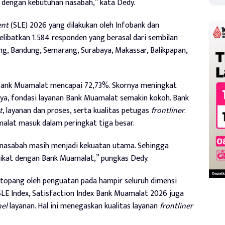
n dengan kebutuhan nasabah,” kata Dedy.
ent
(SLE) 2026 yang dilakukan oleh Infobank dan
elibatkan 1.584 responden yang berasal dari sembilan
ng, Bandung, Semarang, Surabaya, Makassar, Balikpapan,
 Bank Muamalat mencapai 72,73%. Skornya meningkat
tinya, fondasi layanan Bank Muamalat semakin kokoh. Bank
t
, layanan dan proses, serta kualitas petugas
frontliner
.
malat masuk dalam peringkat tiga besar.
 nasabah masih menjadi kekuatan utama. Sehingga
erikat dengan Bank Muamalat,” pungkas Dedy.
itopang oleh penguatan pada hampir seluruh dimensi
SLE Index, Satisfaction Index Bank Muamalat 2026 juga
el
layanan. Hal ini menegaskan kualitas layanan
frontliner