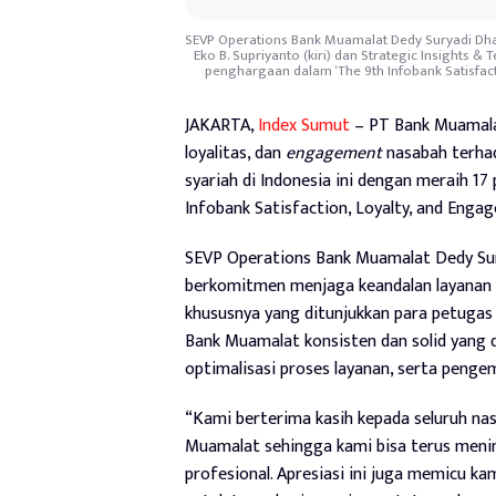
SEVP Operations Bank Muamalat Dedy Suryadi Dh
Eko B. Supriyanto (kiri) dan Strategic Insights 
penghargaan dalam ‘The 9th Infobank Satisfact
JAKARTA,
Index Sumut
– PT Bank Muamalat
loyalitas, dan
engagement
nasabah terhad
syariah di Indonesia ini dengan meraih 1
Infobank Satisfaction, Loyalty, and Engag
SEVP Operations Bank Muamalat Dedy S
berkomitmen menjaga keandalan layanan d
khususnya yang ditunjukkan para petuga
Bank Muamalat konsisten dan solid yang 
optimalisasi proses layanan, serta peng
“Kami berterima kasih kepada seluruh n
Muamalat sehingga kami bisa terus meni
profesional. Apresiasi ini juga memicu ka