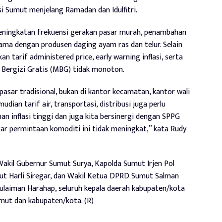
i Sumut menjelang Ramadan dan Idulfitri.
eningkatan frekuensi gerakan pasar murah, penambahan
sama dengan produsen daging ayam ras dan telur. Selain
an tarif administered price, early warning inflasi, serta
ergizi Gratis (MBG) tidak monoton.
pasar tradisional, bukan di kantor kecamatan, kantor wali
ian tarif air, transportasi, distribusi juga perlu
nan inflasi tinggi dan juga kita bersinergi dengan SPPG
gar permintaan komoditi ini tidak meningkat,” kata Rudy
Wakil Gubernur Sumut Surya, Kapolda Sumut Irjen Pol
t Harli Siregar, dan Wakil Ketua DPRD Sumut Salman
 Sulaiman Harahap, seluruh kepala daerah kabupaten/kota
mut dan kabupaten/kota. (R)