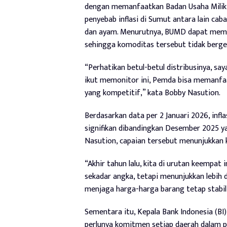
dengan memanfaatkan Badan Usaha Milik 
penyebab inflasi di Sumut antara lain caba
dan ayam. Menurutnya, BUMD dapat membe
sehingga komoditas tersebut tidak berger
“Perhatikan betul-betul distribusinya, sa
ikut memonitor ini, Pemda bisa memanfa
yang kompetitif,” kata Bobby Nasution.
Berdasarkan data per 2 Januari 2026, infl
signifikan dibandingkan Desember 2025 y
Nasution, capaian tersebut menunjukkan k
“Akhir tahun lalu, kita di urutan keempat i
sekadar angka, tetapi menunjukkan lebih d
menjaga harga-harga barang tetap stabil,
Sementara itu, Kepala Bank Indonesia (B
perlunya komitmen setiap daerah dalam pe