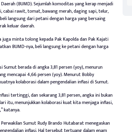
Daerah (BUMD). Sejumlah komoditas yang kerap menjadi
i, cabai rawit, tomat, bawang merah, daging sapi, telur,
li langsung dari petani dengan harga yang bersaing
ak keluar daerah.
ya juga minta tolong kepada Pak Kapolda dan Pak Kajati
atkan BUMD-nya, beli langsung ke petani dengan harga
asi Sumut berada di angka 3,81 persen (yoy), menurun
ang mencapai 4,66 persen (yoy). Menurut Bobby
uatnya kolaborasi dalam pengendalian inflasi di Sumut.
nflasi tertinggi, dan sekarang 3,81 persen, angka ini bukan
ari itu, menunjukkan kolaborasi kuat kita menjaga inflasi,
” katanya.
I) Perwakilan Sumut Rudy Brando Hutabarat menegaskan
ngendalian inflasi. Hal tersebut tertuang dalam enam