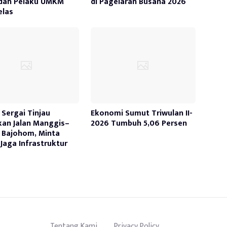
dah Pelaku UMKM
di Pagelaran Busana 2026
elas
Sergai Tinjau
Ekonomi Sumut Triwulan II-
kan Jalan Manggis–
2026 Tumbuh 5,06 Persen
 Bajohom, Minta
Jaga Infrastruktur
Tentang Kami
Privacy Policy