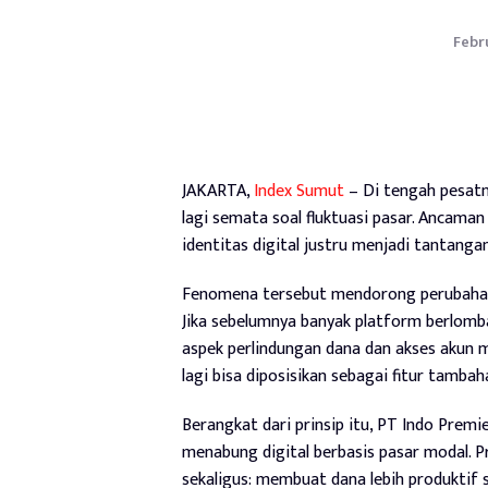
Febru
JAKARTA,
Index Sumut
– Di tengah pesatny
lagi semata soal fluktuasi pasar. Ancama
identitas digital justru menjadi tantanga
Fenomena tersebut mendorong perubahan
Jika sebelumnya banyak platform berlomba
aspek perlindungan dana dan akses akun m
lagi bisa diposisikan sebagai fitur tamba
Berangkat dari prinsip itu, PT Indo Premi
menabung digital berbasis pasar modal. 
sekaligus: membuat dana lebih produktif