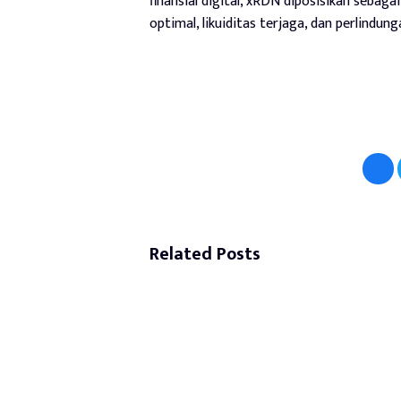
finansial digital, xRDN diposisikan sebag
optimal, likuiditas terjaga, dan perlindunga
Related Posts