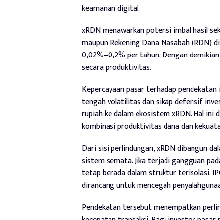
keamanan digital.
xRDN menawarkan potensi imbal hasil sek
maupun Rekening Dana Nasabah (RDN) di i
0,02%–0,2% per tahun. Dengan demikian, d
secara produktivitas.
Kepercayaan pasar terhadap pendekatan ini 
tengah volatilitas dan sikap defensif inv
rupiah ke dalam ekosistem xRDN. Hal ini 
kombinasi produktivitas dana dan kekuat
Dari sisi perlindungan, xRDN dibangun da
sistem semata. Jika terjadi gangguan pad
tetap berada dalam struktur terisolasi. 
dirancang untuk mencegah penyalahgunaan
Pendekatan tersebut menempatkan perlin
kecepatan transaksi. Bagi investor pasar