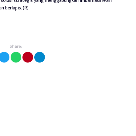
ai solusi strategis yang menggabungkan imbal hasil lebih
n berlapis. (R)
Share: