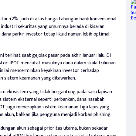
itar ±2%, jauh di atas bunga tabungan bank konvensional
ndustri sekuritas yang umumnya berada di kisaran
ana parkir investor tetap likuid namun lebih optimal
terlihat saat gejolak pasar pada akhir Januari lalu. Di
estor, IPOT mencatat masuknya dana dalam skala triliunan
dinilai mencerminkan keyakinan investor terhadap
an sistem keamanan yang ditawarkan.
lam ekosistem yang tidak bergantung pada satu lapisan
a sistem eksternal seperti perbankan, dana nasabah
IPOT juga menerapkan sistem keamanan tiga lapis yang
 akun, bahkan jika pengguna menjadi korban phishing.
dungan akun sebagai prioritas utama, bukan sekadar
 modal, xRDN berfungsi sebagai cash asset strategis yang