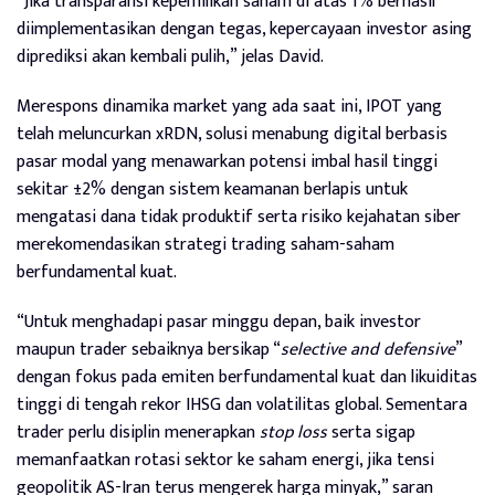
“Jika transparansi kepemilikan saham di atas 1% berhasil
diimplementasikan dengan tegas, kepercayaan investor asing
diprediksi akan kembali pulih,” jelas David.
Merespons dinamika market yang ada saat ini, IPOT yang
telah meluncurkan xRDN, solusi menabung digital berbasis
pasar modal yang menawarkan potensi imbal hasil tinggi
sekitar ±2% dengan sistem keamanan berlapis untuk
mengatasi dana tidak produktif serta risiko kejahatan siber
merekomendasikan strategi trading saham-saham
berfundamental kuat.
“Untuk menghadapi pasar minggu depan, baik investor
maupun trader sebaiknya bersikap “
selective and defensive
”
dengan fokus pada emiten berfundamental kuat dan likuiditas
tinggi di tengah rekor IHSG dan volatilitas global. Sementara
trader perlu disiplin menerapkan
stop loss
serta sigap
memanfaatkan rotasi sektor ke saham energi, jika tensi
geopolitik AS-Iran terus mengerek harga minyak,” saran