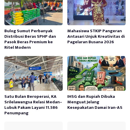
Bulog Sumut Perbanyak
Mahasiswa STKIP Pangeran
Distribusi Beras SPHP dan
Antasari Unjuk Kreativitas di
Pasok Beras Premium ke
Pagelaran Busana 2026
Ritel Modern
Satu Bulan Beroperasi, KA
IHSG dan Rupiah Dibuka
Srilelawangsa Relasi Medan–
Menguat Jelang
Lubuk Pakam Layani 11.586
Kesepakatan Damai Iran-AS
Penumpang