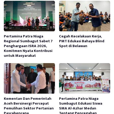
Pertamina Patra Niaga
Cegah Kecelakaan Kerja,
Regional Sumbagut Sabet 7
PMT Edukasi Bahaya Blind
Penghargaan ISRA 2026,
Spot di Belawan
Komitmen Nyata Kontribusi
untuk Masyarakat
Kementan Dan Pemerintah
Pertamina Patra Niaga
Aceh Bersinergi Percepat
Sumbagut Edukasi Siswa
Pemulihan Sektor Pertanian
SMA Al-Azhar Medan
Pascabencana
Tentang Pencegahan