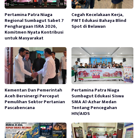
Pertamina Patra Niaga
Cegah Kecelakaan Kerja,
Regional Sumbagut Sabet 7
PMT Edukasi Bahaya Blind
Penghargaan ISRA 2026,
Spot di Belawan
Komitmen Nyata Kontribusi
untuk Masyarakat
Kementan Dan Pemerintah
Pertamina Patra Niaga
Aceh Bersinergi Percepat
Sumbagut Edukasi Siswa
Pemulihan Sektor Pertanian
SMA Al-Azhar Medan
Pascabencana
Tentang Pencegahan
HIV/AIDS