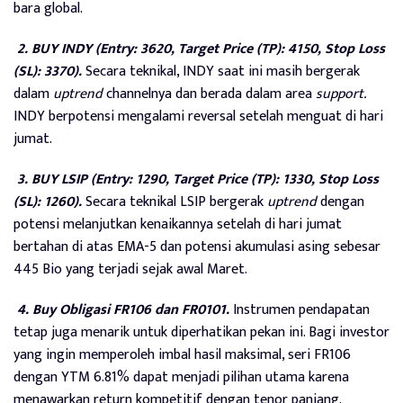
bara global.
2. BUY INDY (Entry: 3620, Target Price (TP): 4150, Stop Loss
(SL): 3370).
Secara teknikal, INDY saat ini masih bergerak
dalam
uptrend
channelnya dan berada dalam area
support.
INDY berpotensi mengalami reversal setelah menguat di hari
jumat.
3. BUY LSIP (Entry: 1290, Target Price (TP): 1330, Stop Loss
(SL): 1260).
Secara teknikal LSIP bergerak
uptrend
dengan
potensi melanjutkan kenaikannya setelah di hari jumat
bertahan di atas EMA-5 dan potensi akumulasi asing sebesar
445 Bio yang terjadi sejak awal Maret.
4. Buy Obligasi FR106 dan FR0101.
Instrumen pendapatan
tetap juga menarik untuk diperhatikan pekan ini. Bagi investor
yang ingin memperoleh imbal hasil maksimal, seri FR106
dengan YTM 6.81% dapat menjadi pilihan utama karena
menawarkan return kompetitif dengan tenor panjang.