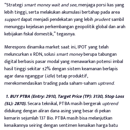
“Strategi
smart money wait and see
, menjaga porsi kas yang
lebih tinggi, serta melakukan akumulasi bertahap pada area
support
dapat menjadi pendekatan yang lebih
prudent
sambil
menunggu kejelasan perkembangan geopolitik global dan arah
kebijakan fiskal domestik,” tegasnya.
Merespons dinamika market saat ini, IPOT yang telah
meluncurkan x RDN, solusi
smart money
berupa tabungan
digital berbasis pasar modal yang menawarkan potensi imbal
hasil tinggi sekitar ±2% dengan sistem keamanan berlapis
agar dana nganggur (
idle
) tetap produktif,
merekomendasikan trading pada saham-saham
uptrend
.
1. BUY PTBA (Entry: 2910, Target Price (TP): 3130, Stop Loss
(SL): 2870).
Secara teknikal, PTBA masih bergerak
uptrend
didukung dengan aliran dana asing yang besar di pekan
kemarin sejumlah 137 Bio. PTBA masih bisa melanjutkan
kenaikannya seiring dengan sentimen kenaikan harga batu