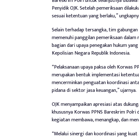
Bareskrim Polri untuk selanjutnya dibawa
Penyidik OJK. Setelah pemeriksaan dilaku
sesuai ketentuan yang berlaku,” ungkapny
Selain terhadap tersangka, tim gabungan
memenuhi panggilan pemeriksaan dalam r
bagian dari upaya penegakan hukum yang d
Kepolisian Negara Republik Indonesia.
“Pelaksanaan upaya paksa oleh Korwas PP
merupakan bentuk implementasi ketentua
mencerminkan penguatan koordinasi anta
pidana di sektor jasa keuangan,” ujarnya.
OJK menyampaikan apresiasi atas dukunga
khususnya Korwas PPNS Bareskrim Polri d
kegiatan membawa, menangkap, dan mena
“Melalui sinergi dan koordinasi yang kua