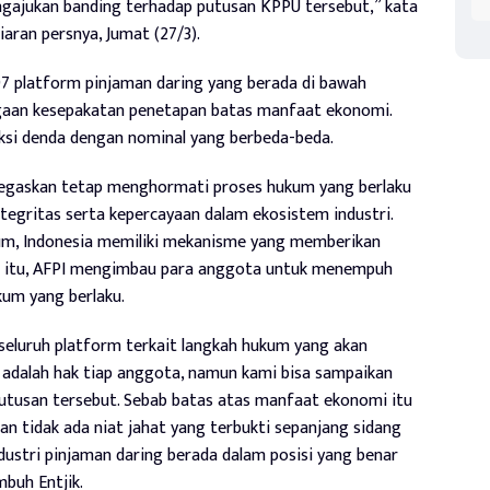
ngajukan banding terhadap putusan KPPU tersebut,” kata
aran persnya, Jumat (27/3).
 platform pinjaman daring yang berada di bawah
ugaan kesepakatan penetapan batas manfaat ekonomi.
ksi denda dengan nominal yang berbeda-beda.
enegaskan tetap menghormati proses hukum yang berlaku
egritas serta kepercayaan dalam ekosistem industri.
um, Indonesia memiliki mekanisme yang memberikan
tuk itu, AFPI mengimbau para anggota untuk menempuh
kum yang berlaku.
seluruh platform terkait langkah hukum yang akan
 adalah hak tiap anggota, namun kami bisa sampaikan
utusan tersebut. Sebab batas atas manfaat ekonomi itu
n tidak ada niat jahat yang terbukti sepanjang sidang
dustri pinjaman daring berada dalam posisi yang benar
mbuh Entjik.