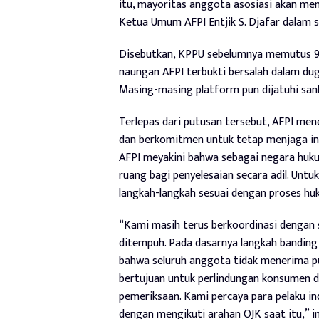
itu, mayoritas anggota asosiasi akan me
Ketua Umum AFPI Entjik S. Djafar dalam si
Disebutkan, KPPU sebelumnya memutus 97
naungan AFPI terbukti bersalah dalam d
Masing-masing platform pun dijatuhi san
Terlepas dari putusan tersebut, AFPI m
dan berkomitmen untuk tetap menjaga int
AFPI meyakini bahwa sebagai negara huk
ruang bagi penyelesaian secara adil. Un
langkah-langkah sesuai dengan proses hu
“Kami masih terus berkoordinasi dengan 
ditempuh. Pada dasarnya langkah banding
bahwa seluruh anggota tidak menerima p
bertujuan untuk perlindungan konsumen da
pemeriksaan. Kami percaya para pelaku in
dengan mengikuti arahan OJK saat itu,” i