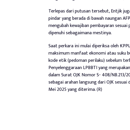
Terlepas dari putusan tersebut, Entjik j
pindar yang berada di bawah naungan AFPI
mengubah kewajiban pembayaran sesuai pe
dipenuhi sebagaimana mestinya.
Saat perkara ini mulai diperiksa oleh K
maksimum manfaat ekonomi atau suku bun
kode etik (pedoman perilaku) sebelum te
Penyelenggaraan LPBBTI yang merupakan a
dalam Surat OJK Nomor S- 408/NB.213/2019
sebagai arahan langsung dari OJK sesuai
Mei 2025 yang diterima. (R)