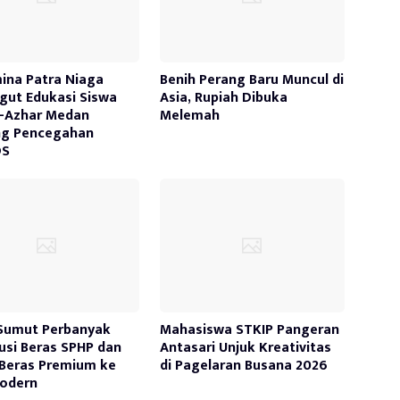
ina Patra Niaga
Benih Perang Baru Muncul di
ut Edukasi Siswa
Asia, Rupiah Dibuka
-Azhar Medan
Melemah
ng Pencegahan
DS
Sumut Perbanyak
Mahasiswa STKIP Pangeran
busi Beras SPHP dan
Antasari Unjuk Kreativitas
Beras Premium ke
di Pagelaran Busana 2026
Modern