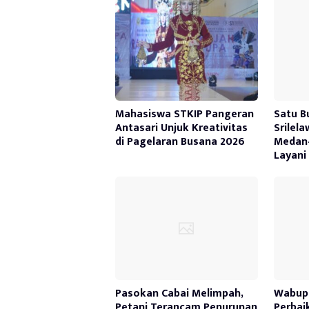
Mahasiswa STKIP Pangeran
Satu B
Antasari Unjuk Kreativitas
Srilel
di Pagelaran Busana 2026
Medan
Layani
Pasokan Cabai Melimpah,
Wabup 
Petani Terancam Penurunan
Perbai