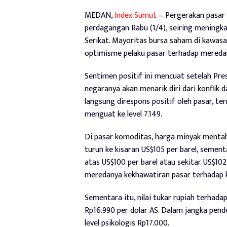
MEDAN,
Index Sumut
– Pergerakan pasar 
perdagangan Rabu (1/4), seiring meningka
Serikat. Mayoritas bursa saham di kawasa
optimisme pelaku pasar terhadap mereda
Sentimen positif ini mencuat setelah Pr
negaranya akan menarik diri dari konflik
langsung direspons positif oleh pasar, 
menguat ke level 7.149.
Di pasar komoditas, harga minyak mentah
turun ke kisaran US$105 per barel, semen
atas US$100 per barel atau sekitar US$102 
meredanya kekhawatiran pasar terhadap k
Sementara itu, nilai tukar rupiah terhadap
Rp16.990 per dolar AS. Dalam jangka pende
level psikologis Rp17.000.