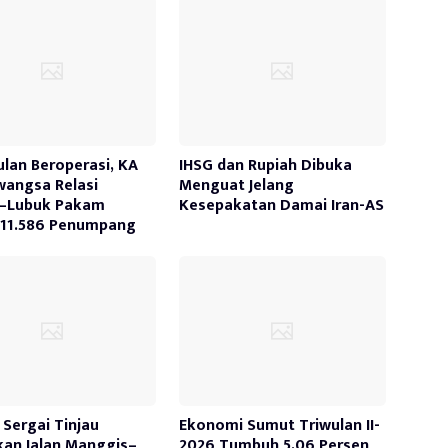
ulan Beroperasi, KA
IHSG dan Rupiah Dibuka
awangsa Relasi
Menguat Jelang
–Lubuk Pakam
Kesepakatan Damai Iran-AS
 11.586 Penumpang
Sergai Tinjau
Ekonomi Sumut Triwulan II-
kan Jalan Manggis–
2026 Tumbuh 5,06 Persen