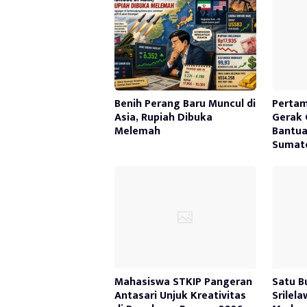
Benih Perang Baru Muncul di
Pertam
Asia, Rupiah Dibuka
Gerak 
Melemah
Bantua
Sumate
Mahasiswa STKIP Pangeran
Satu B
Antasari Unjuk Kreativitas
Srilel