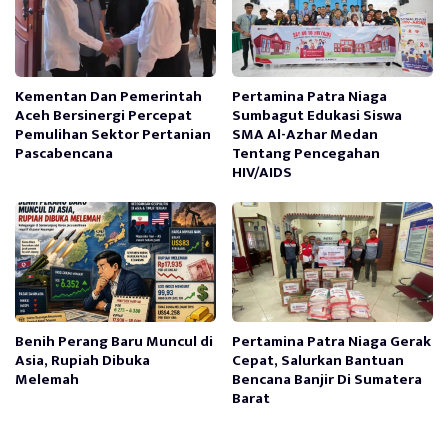
Kementan Dan Pemerintah
Pertamina Patra Niaga
Aceh Bersinergi Percepat
Sumbagut Edukasi Siswa
Pemulihan Sektor Pertanian
SMA Al-Azhar Medan
Pascabencana
Tentang Pencegahan
HIV/AIDS
Benih Perang Baru Muncul di
Pertamina Patra Niaga Gerak
Asia, Rupiah Dibuka
Cepat, Salurkan Bantuan
Melemah
Bencana Banjir Di Sumatera
Barat