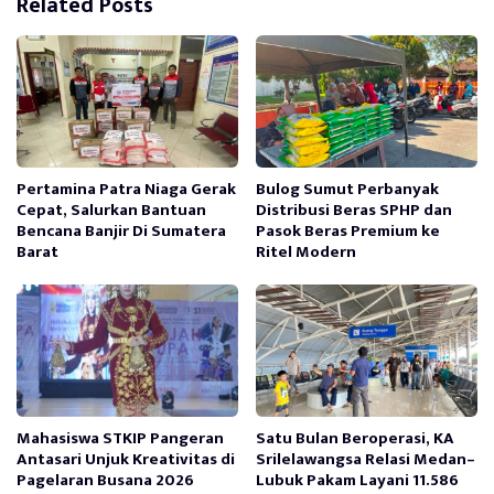
Related Posts
Pertamina Patra Niaga Gerak
Bulog Sumut Perbanyak
Cepat, Salurkan Bantuan
Distribusi Beras SPHP dan
Bencana Banjir Di Sumatera
Pasok Beras Premium ke
Barat
Ritel Modern
Mahasiswa STKIP Pangeran
Satu Bulan Beroperasi, KA
Antasari Unjuk Kreativitas di
Srilelawangsa Relasi Medan–
Pagelaran Busana 2026
Lubuk Pakam Layani 11.586