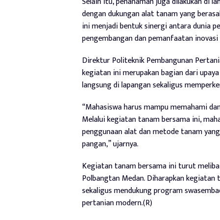
Selain itu, penanaman juga dilakukan di 
dengan dukungan alat tanam yang berasal
ini menjadi bentuk sinergi antara dunia p
pengembangan dan pemanfaatan inovasi te
Direktur Politeknik Pembangunan Pertan
kegiatan ini merupakan bagian dari upay
langsung di lapangan sekaligus memperken
“Mahasiswa harus mampu memahami dan me
Melalui kegiatan tanam bersama ini, mahas
penggunaan alat dan metode tanam yang 
pangan,” ujarnya.
Kegiatan tanam bersama ini turut meliba
Polbangtan Medan. Diharapkan kegiatan t
sekaligus mendukung program swasembada 
pertanian modern.(R)