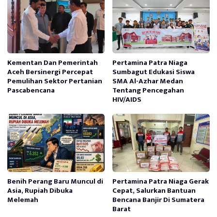
Kementan Dan Pemerintah
Pertamina Patra Niaga
Aceh Bersinergi Percepat
Sumbagut Edukasi Siswa
Pemulihan Sektor Pertanian
SMA Al-Azhar Medan
Pascabencana
Tentang Pencegahan
HIV/AIDS
Benih Perang Baru Muncul di
Pertamina Patra Niaga Gerak
Asia, Rupiah Dibuka
Cepat, Salurkan Bantuan
Melemah
Bencana Banjir Di Sumatera
Barat