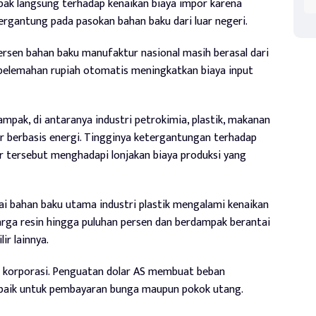
pak langsung terhadap kenaikan biaya impor karena
bergantung pada pasokan bahan baku dari luar negeri.
ersen bahan baku manufaktur nasional masih berasal dari
pelemahan rupiah otomatis meningkatkan biaya input
dampak, di antaranya industri petrokimia, plastik, makanan
 berbasis energi. Tingginya ketergantungan terhadap
 tersebut menghadapi lonjakan biaya produksi yang
i bahan baku utama industri plastik mengalami kenaikan
arga resin hingga puluhan persen dan berdampak berantai
ir lainnya.
an korporasi. Penguatan dolar AS membuat beban
 baik untuk pembayaran bunga maupun pokok utang.