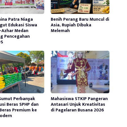
ina Patra Niaga
Benih Perang Baru Muncul di
ut Edukasi Siswa
Asia, Rupiah Dibuka
-Azhar Medan
Melemah
ng Pencegahan
DS
Sumut Perbanyak
Mahasiswa STKIP Pangeran
busi Beras SPHP dan
Antasari Unjuk Kreativitas
Beras Premium ke
di Pagelaran Busana 2026
Modern