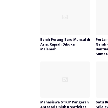
Benih Perang Baru Muncul di
Pertam
Asia, Rupiah Dibuka
Gerak 
Melemah
Bantua
Sumate
Mahasiswa STKIP Pangeran
Satu B
Antasari Unjuk Kreativitas
Srilel