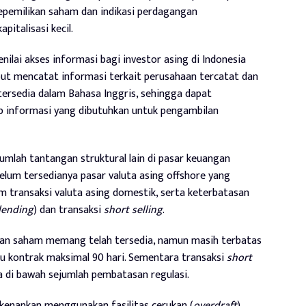
epemilikan saham dan indikasi perdagangan
italisasi kecil.
nilai akses informasi bagi investor asing di Indonesia
but mencatat informasi terkait perusahaan tercatat dan
tersedia dalam Bahasa Inggris, sehingga dapat
p informasi yang dibutuhkan untuk pengambilan
ejumlah tantangan struktural lain di pasar keuangan
belum tersedianya pasar valuta asing offshore yang
m transaksi valuta asing domestik, serta keterbatasan
lending
) dan transaksi
short selling
.
an saham memang telah tersedia, namun masih terbatas
u kontrak maksimal 90 hari. Sementara transaksi
short
a di bawah sejumlah pembatasan regulasi.
erkenankan menggunakan fasilitas cerukan (
overdraft
)