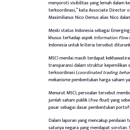
menyoroti visibilitas yang lemah dalam 
terkoordinasi,” kata Associate Director 
Maximilianus Nico Demus alias Nico dalam 
Meski status Indonesia sebagai Emergin
khusus terhadap aspek
Information Flow
a
Indonesia untuk kriteria tersebut diturunk
MSCI menilai masih terdapat kekhawatiran
transparansi dalam struktur kepemilikan 
terkoordinasi (
coordinated trading beha
mekanisme pembentukan harga saham yang
Menurut MSCI, persoalan tersebut membua
jumlah saham publik (
free float
) yang seb
pasar sebagai dasar pembentukan portofol
Dalam laporan yang mencakup penilaian te
satunya negara yang mendapat sorotan. T