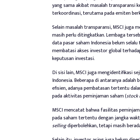
yang sama akibat masalah transparansi k
terkoordinasi, terutama pada emiten berkap
Selain masalah transparansi, MSCI juga me
masih perlu ditingkatkan. Lembaga terse
data pasar saham Indonesia belum selalu 
membatasi akses investor global terhada
keputusan investasi.
Di sisi lain, MSCI juga mengidentifikasi s
Indonesia. Beberapa di antaranya adalah 
efisien, adanya pembatasan tertentu dala
pada aktivitas peminjaman saham (
stock 
MSCI mencatat bahwa fasilitas peminjam
pada saham tertentu dengan jangka wakt
selling
diperbolehkan, tetapi masih berad
Selain itu, investor asing juga belum dip