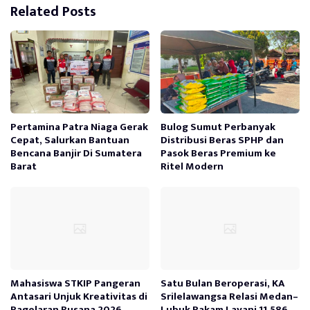
Related Posts
Pertamina Patra Niaga Gerak
Bulog Sumut Perbanyak
Cepat, Salurkan Bantuan
Distribusi Beras SPHP dan
Bencana Banjir Di Sumatera
Pasok Beras Premium ke
Barat
Ritel Modern
Mahasiswa STKIP Pangeran
Satu Bulan Beroperasi, KA
Antasari Unjuk Kreativitas di
Srilelawangsa Relasi Medan–
Pagelaran Busana 2026
Lubuk Pakam Layani 11.586