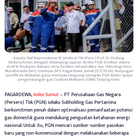
Kepala Staf Kepresidenan RI Jenderal TNI (Purn.) Prof. Dr. Dudung
Abdurachman (tengah) didampingi jajaran direksi PGN, Direktur Utama
Arief K. Risdianto (kanan) serta Direktur Infrastruktur dan Teknologi Hery
Murahmanta (kiri), meninjau SPG Pagardewa, Jumat (3/7/2026). Kunjungan
spesifik ini dilakukan guna meninjau langsung kesiapan PGN dalam upaya
pengembangan gas Coalbed Methane (CBM) Tanjung Enim.
PAGARDEWA,
Index Sumut
– PT Perusahaan Gas Negara
(Persero) Tbk (PGN) selaku Subholding Gas Pertamina
berkomitmen penuh dalam optimalisasi pemanfaatan potensi
gas domestik guna mendukung penguatan ketahanan energi
nasional. Untuk itu, PGN mencari sumber-sumber pasokan
baru yang non-konvensional dengan melaksanakan beberapa