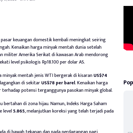
pasar keuangan domestik kembali meningkat seiring
ngah. Kenaikan harga minyak mentah dunia setelah
an militer Amerika Serikat di kawasan Arab mendorong
ati level psikologis Rp18.100 per dolar AS.
a minyak mentah jenis WTI bergerak di kisaran
US$74
Pop
dagangkan di sekitar
US$78 per barel
. Kenaikan harga
r terhadap potensi terganggunya pasokan minyak global.
pu bertahan di zona hijau. Namun, Indeks Harga Saham
e level
5.865
, melanjutkan koreksi yang telah terjadi pada
erada di bawah tekanan dan pada perdagangan pagi