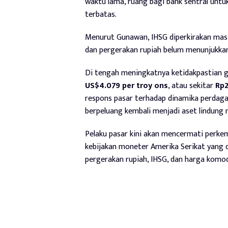
waktu lama, ruang bagi bank sentral unt
terbatas.
Menurut Gunawan, IHSG diperkirakan masih
dan pergerakan rupiah belum menunjukkan 
Di tengah meningkatnya ketidakpastian g
US$4.079 per troy ons
, atau sekitar
Rp2
respons pasar terhadap dinamika perdaga
berpeluang kembali menjadi aset lindung nil
Pelaku pasar kini akan mencermati perkem
kebijakan moneter Amerika Serikat yang 
pergerakan rupiah, IHSG, dan harga komod