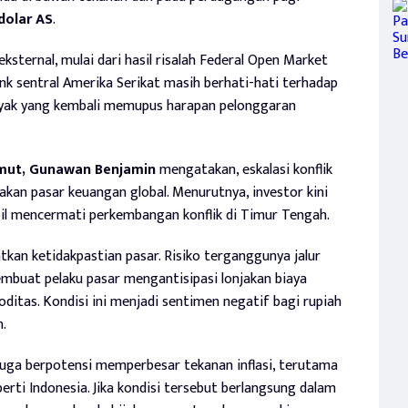
dolar AS
.
ksternal, mulai dari hasil risalah Federal Open Market
 sentral Amerika Serikat masih berhati-hati terhadap
minyak yang kembali memupus harapan pelonggaran
mut, Gunawan Benjamin
mengatakan, eskalasi konflik
kan pasar keuangan global. Menurutnya, investor kini
bil mencermati perkembangan konflik di Timur Tengah.
kan ketidakpastian pasar. Risiko terganggunya jalur
embuat pelaku pasar mengantisipasi lonjakan biaya
ditas. Kondisi ini menjadi sentimen negatif bagi rupiah
.
uga berpotensi memperbesar tekanan inflasi, terutama
rti Indonesia. Jika kondisi tersebut berlangsung dalam