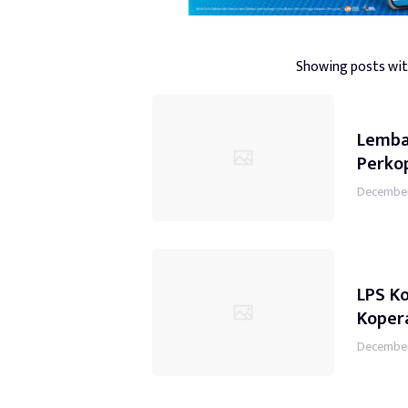
Showing posts wit
Lemba
Perko
December
LPS K
Koper
December