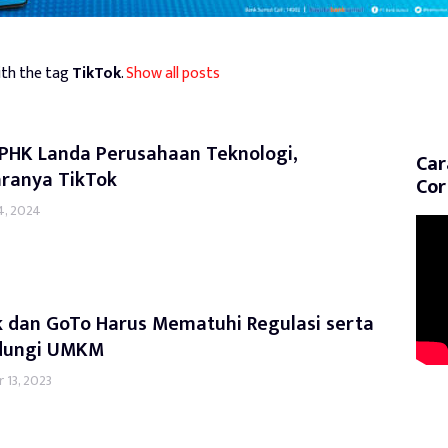
th the tag
TikTok
.
Show all posts
 PHK Landa Perusahaan Teknologi,
Car
aranya TikTok
Cor
4, 2024
k dan GoTo Harus Mematuhi Regulasi serta
dungi UMKM
 13, 2023