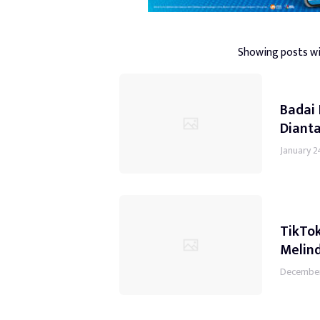
Showing posts wi
Badai
Diant
January 2
TikTo
Melin
December