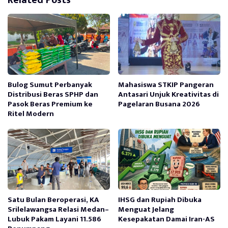
Bulog Sumut Perbanyak
Mahasiswa STKIP Pangeran
Distribusi Beras SPHP dan
Antasari Unjuk Kreativitas di
Pasok Beras Premium ke
Pagelaran Busana 2026
Ritel Modern
Satu Bulan Beroperasi, KA
IHSG dan Rupiah Dibuka
Srilelawangsa Relasi Medan–
Menguat Jelang
Lubuk Pakam Layani 11.586
Kesepakatan Damai Iran-AS