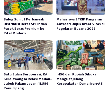
Bulog Sumut Perbanyak
Mahasiswa STKIP Pangeran
Distribusi Beras SPHP dan
Antasari Unjuk Kreativitas di
Pasok Beras Premium ke
Pagelaran Busana 2026
Ritel Modern
Satu Bulan Beroperasi, KA
IHSG dan Rupiah Dibuka
Srilelawangsa Relasi Medan–
Menguat Jelang
Lubuk Pakam Layani 11.586
Kesepakatan Damai Iran-AS
Penumpang