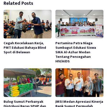
Related Posts
Cegah Kecelakaan Kerja,
Pertamina Patra Niaga
PMT Edukasi Bahaya Blind
Sumbagut Edukasi Siswa
Spot di Belawan
SMA Al-Azhar Medan
Tentang Pencegahan
HIV/AIDS
Bulog Sumut Perbanyak
JMSI Medan Apresiasi Kinerja
Distribusi Beras SPHP dan
Bank Sumut Permudah