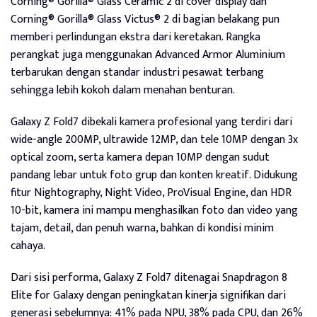
Corning® Gorilla® Glass Ceramic 2 di cover display dan
Corning® Gorilla® Glass Victus® 2 di bagian belakang pun
memberi perlindungan ekstra dari keretakan. Rangka
perangkat juga menggunakan Advanced Armor Aluminium
terbarukan dengan standar industri pesawat terbang
sehingga lebih kokoh dalam menahan benturan.
Galaxy Z Fold7 dibekali kamera profesional yang terdiri dari
wide-angle 200MP, ultrawide 12MP, dan tele 10MP dengan 3x
optical zoom, serta kamera depan 10MP dengan sudut
pandang lebar untuk foto grup dan konten kreatif. Didukung
fitur Nightography, Night Video, ProVisual Engine, dan HDR
10-bit, kamera ini mampu menghasilkan foto dan video yang
tajam, detail, dan penuh warna, bahkan di kondisi minim
cahaya.
Dari sisi performa, Galaxy Z Fold7 ditenagai Snapdragon 8
Elite for Galaxy dengan peningkatan kinerja signifikan dari
generasi sebelumnya: 41% pada NPU, 38% pada CPU, dan 26%