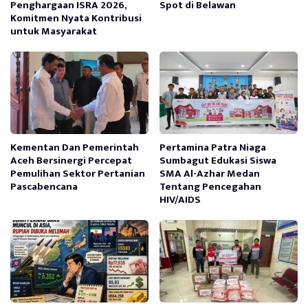
Penghargaan ISRA 2026,
Spot di Belawan
Komitmen Nyata Kontribusi
untuk Masyarakat
Kementan Dan Pemerintah
Pertamina Patra Niaga
Aceh Bersinergi Percepat
Sumbagut Edukasi Siswa
Pemulihan Sektor Pertanian
SMA Al-Azhar Medan
Pascabencana
Tentang Pencegahan
HIV/AIDS