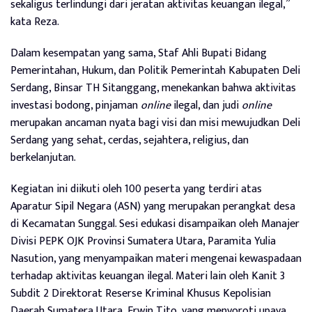
sekaligus terlindungi dari jeratan aktivitas keuangan ilegal,”
kata Reza.
Dalam kesempatan yang sama, Staf Ahli Bupati Bidang
Pemerintahan, Hukum, dan Politik Pemerintah Kabupaten Deli
Serdang, Binsar TH Sitanggang, menekankan bahwa aktivitas
investasi bodong, pinjaman
online
ilegal, dan judi
online
merupakan ancaman nyata bagi visi dan misi mewujudkan Deli
Serdang yang sehat, cerdas, sejahtera, religius, dan
berkelanjutan.
Kegiatan ini diikuti oleh 100 peserta yang terdiri atas
Aparatur Sipil Negara (ASN) yang merupakan perangkat desa
di Kecamatan Sunggal. Sesi edukasi disampaikan oleh Manajer
Divisi PEPK OJK Provinsi Sumatera Utara, Paramita Yulia
Nasution, yang menyampaikan materi mengenai kewaspadaan
terhadap aktivitas keuangan ilegal. Materi lain oleh Kanit 3
Subdit 2 Direktorat Reserse Kriminal Khusus Kepolisian
Daerah Sumatera Utara, Erwin Tito, yang menyoroti upaya