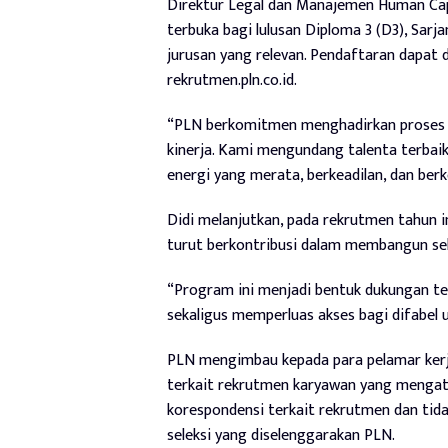
Direktur Legal dan Manajemen Human Capit
terbuka bagi lulusan Diploma 3 (D3), Sarj
jurusan yang relevan. Pendaftaran dapat d
rekrutmen.pln.co.id.
“PLN berkomitmen menghadirkan proses r
kinerja. Kami mengundang talenta terba
energi yang merata, berkeadilan, dan berke
Didi melanjutkan, pada rekrutmen tahun 
turut berkontribusi dalam membangun sek
“Program ini menjadi bentuk dukungan ter
sekaligus memperluas akses bagi difabel u
PLN mengimbau kepada para pelamar kerj
terkait rekrutmen karyawan yang mengat
korespondensi terkait rekrutmen dan ti
seleksi yang diselenggarakan PLN.