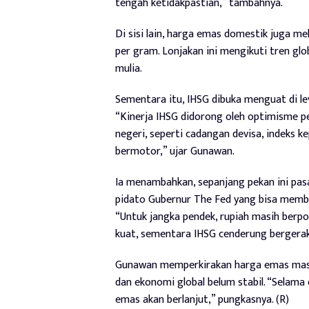
tengah ketidakpastian,” tambahnya.
Di sisi lain, harga emas domestik juga me
per gram. Lonjakan ini mengikuti tren g
mulia.
Sementara itu, IHSG dibuka menguat di lev
“Kinerja IHSG didorong oleh optimisme pe
negeri, seperti cadangan devisa, indeks 
bermotor,” ujar Gunawan.
Ia menambahkan, sepanjang pekan ini pasar
pidato Gubernur The Fed yang bisa member
“Untuk jangka pendek, rupiah masih berpo
kuat, sementara IHSG cenderung bergerak
Gunawan memperkirakan harga emas masih 
dan ekonomi global belum stabil. “Selama
emas akan berlanjut,” pungkasnya. (R)